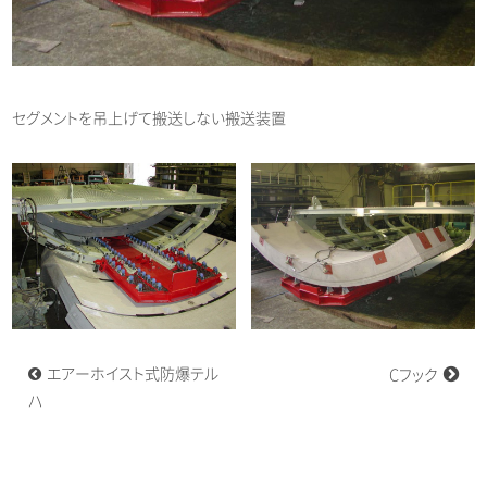
セグメントを吊上げて搬送しない搬送装置
投
エアーホイスト式防爆テル
Cフック
稿
ナ
ハ
ビ
ゲ
ー