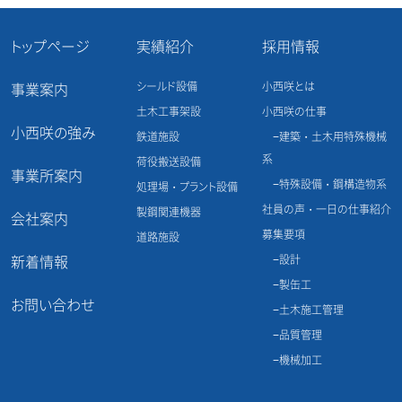
シ
ョ
ン
トップページ
実績紹介
採用情報
シールド設備
小西咲とは
事業案内
土木工事架設
小西咲の仕事
小西咲の強み
鉄道施設
建築・土木用特殊機械
系
荷役搬送設備
事業所案内
特殊設備・鋼構造物系
処理場・プラント設備
社員の声・一日の仕事紹介
製鋼関連機器
会社案内
募集要項
道路施設
新着情報
設計
製缶工
お問い合わせ
土木施工管理
品質管理
機械加工