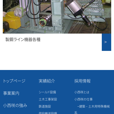
製鋼ライン機器各種
トップページ
実績紹介
採用情報
シールド設備
小西咲とは
事業案内
土木工事架設
小西咲の仕事
小西咲の強み
鉄道施設
建築・土木用特殊機械
系
荷役搬送設備