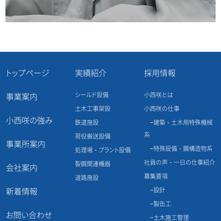
トップページ
実績紹介
採用情報
シールド設備
小西咲とは
事業案内
土木工事架設
小西咲の仕事
小西咲の強み
鉄道施設
建築・土木用特殊機械
系
荷役搬送設備
事業所案内
特殊設備・鋼構造物系
処理場・プラント設備
社員の声・一日の仕事紹介
製鋼関連機器
会社案内
募集要項
道路施設
新着情報
設計
製缶工
お問い合わせ
土木施工管理