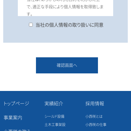
で、適正な手段により個人情報を取得致しま
す。
当社の個人情報の取り扱いに同意
2.個人情報の利用目的
お客様からいただいた個人情報は、以下の
目的のみに利用させていただきます。
・お問合せに対する回答の為
・当社製品やサービスのご案内、関連情報
の紹介の為
・その他、上記に準ずるまたは関連する業務
トップページ
実績紹介
採用情報
の実施の為
シールド設備
小西咲とは
事業案内
3.個人情報の第三者への開示・提
土木工事架設
小西咲の仕事
供