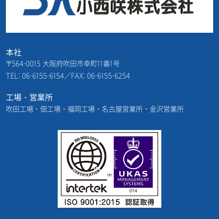
6.個人情報に関するお問い合わせ
当社の個人情報の取扱いに関するお問合せ
は、下記までご連絡下さい。
本社
〒564-0015 大阪府吹田市幸町11番1号
小西咲株式会社
TEL: 06-6155-6154／FAX: 06-6155-6254
〒564-0015
大阪府吹田市幸町11番1号
工場・営業所
TEL:06-6155-6154
吹田工場・佃工場・福岡工場・名古屋営業所・金沢営業所
E-mail：
SK@konishisaku.co.jp