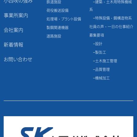
小西咲の強み
鉄道施設
建築・土木用特殊機械
系
当社は、個人情報を第三者に開示・提供は
荷役搬送設備
事業所案内
致しません。但し、ご本人の同意のある場合、
特殊設備・鋼構造物系
処理場・プラント設備
法令等により第三者機関からの要請のある
社員の声・一日の仕事紹介
製鋼関連機器
会社案内
場合を除きます。
募集要項
道路施設
新着情報
設計
4.個人情報の管理
製缶工
お問い合わせ
土木施工管理
当社は、個人情報の漏洩、改ざん、紛失など
品質管理
を防止する為、必要・適切な措置を講じ、厳
機械加工
重に管理致します。
5.法令・規範の遵守と見直し
当社は、個人情報の取扱いに関する法令そ
の他規範を遵守するとともに、本ポリシーの
内容を維持し、適宜見直し、改善に努めます。