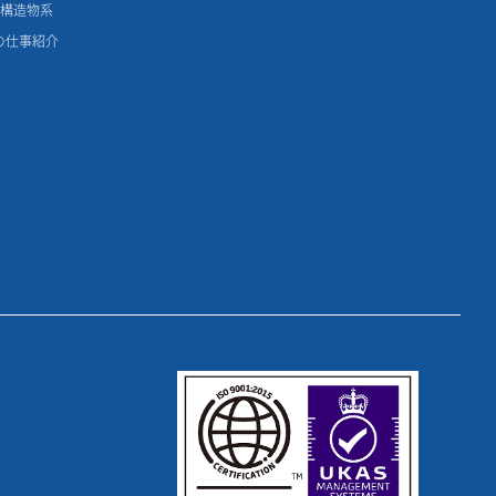
鋼構造物系
の仕事紹介
理