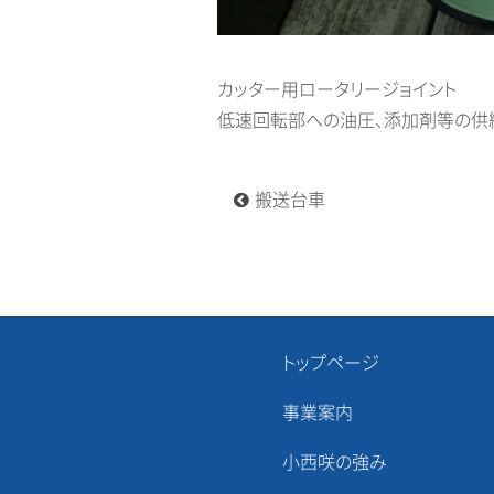
カッター用ロータリージョイント
低速回転部への油圧、添加剤等の供
投
搬送台車
稿
ナ
ビ
ゲ
ー
シ
ョ
トップページ
ン
事業案内
小西咲の強み