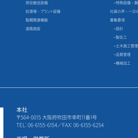
荷役搬送設備
特殊設備・
処理場・プラント設備
社員の声・一日
製鋼関連機器
募集要項
道路施設
設計
製缶工
土木施工管
品質管理
機械加工
本社
〒564-0015 大阪府吹田市幸町11番1号
TEL: 06-6155-6154／FAX: 06-6155-6254