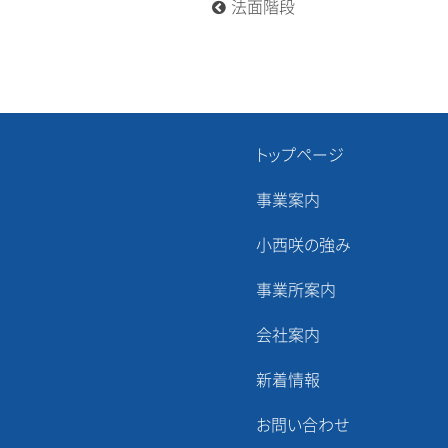
法面階段
稿
ナ
ビ
ゲ
ー
シ
ョ
トップページ
ン
事業案内
小西咲の強み
事業所案内
会社案内
新着情報
お問い合わせ