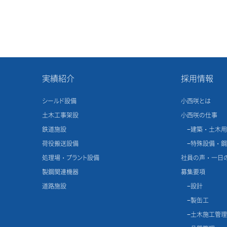
実績紹介
採用情報
シールド設備
小西咲とは
土木工事架設
小西咲の仕事
鉄道施設
建築・土木
荷役搬送設備
特殊設備・
処理場・プラント設備
社員の声・一日
製鋼関連機器
募集要項
道路施設
設計
製缶工
土木施工管