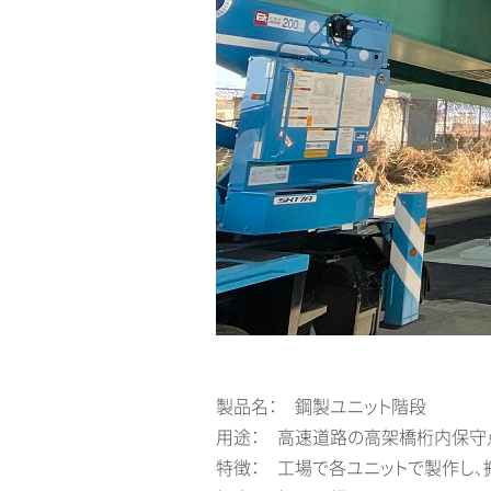
製品名： 鋼製ユニット階段
用途： 高速道路の高架橋桁内保守
特徴： 工場で各ユニットで製作し