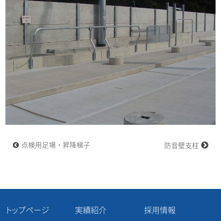
投
点検用足場・昇降梯子
防音壁支柱
稿
ナ
ビ
ゲ
ー
シ
ョ
トップページ
実績紹介
採用情報
ン