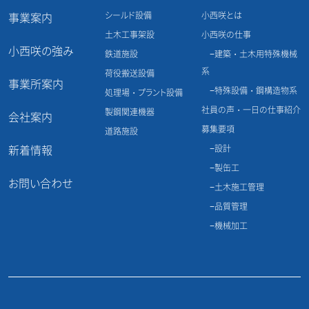
シールド設備
小西咲とは
事業案内
土木工事架設
小西咲の仕事
小西咲の強み
鉄道施設
建築・土木用特殊機械
系
荷役搬送設備
事業所案内
特殊設備・鋼構造物系
処理場・プラント設備
社員の声・一日の仕事紹介
製鋼関連機器
会社案内
募集要項
道路施設
新着情報
設計
製缶工
お問い合わせ
土木施工管理
品質管理
機械加工