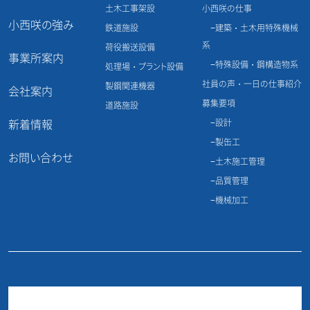
土木工事架設
小西咲の仕事
小西咲の強み
鉄道施設
建築・土木用特殊機械
系
荷役搬送設備
事業所案内
特殊設備・鋼構造物系
処理場・プラント設備
社員の声・一日の仕事紹介
製鋼関連機器
会社案内
募集要項
道路施設
新着情報
設計
製缶工
お問い合わせ
土木施工管理
品質管理
機械加工