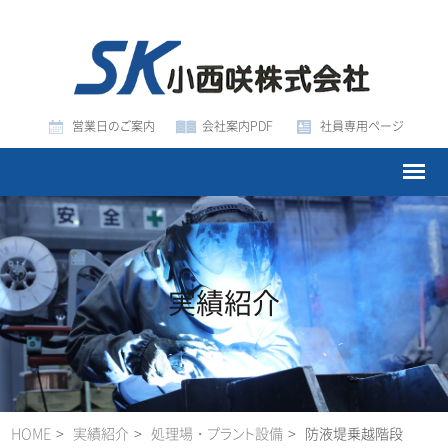
営業日のご案内
会社案内PDF
社員専用ページ
実績紹介
HOME
実績紹介
処理場・プラント設備
防液堤乗越階段