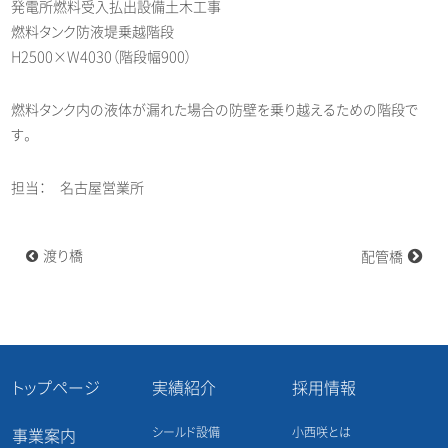
発電所燃料受入払出設備土木工事
燃料タンク防液堤乗越階段
H2500×W4030（階段幅900）
燃料タンク内の液体が漏れた場合の防壁を乗り越えるための階段で
す。
担当： 名古屋営業所
投
渡り橋
配管橋
稿
ナ
ビ
ゲ
ー
シ
ョ
トップページ
実績紹介
採用情報
ン
シールド設備
小西咲とは
事業案内