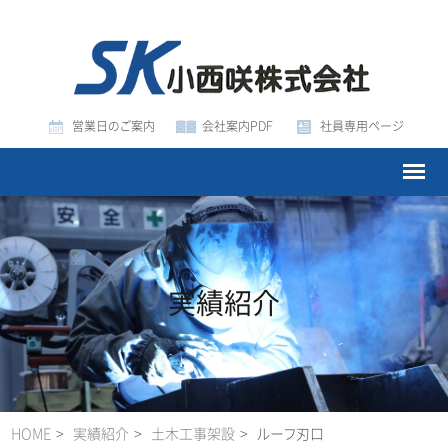
営業日のご案内
会社案内PDF
社員専用ページ
実績紹介
HOME
実績紹介
土木工事架設
ルーフ刃口