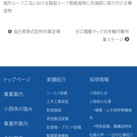
箱形ルーフ工法における箱型ルーフ管掘進時に先端部に取り付ける構
造物
投
油圧昇降式型枠作業足場
刃口電動ラック式多軸可動作
稿
ナ
業ステージ
ビ
ゲ
ー
シ
ョ
ン
トップページ
実績紹介
採用情報
シールド設備
小西咲とは
事業案内
土木工事架設
小西咲の仕事
小西咲の強み
鉄道施設
建築・土木用特殊機械
系
荷役搬送設備
事業所案内
特殊設備・鋼構造物系
処理場・プラント設備
社員の声・一日の仕事紹介
製鋼関連機器