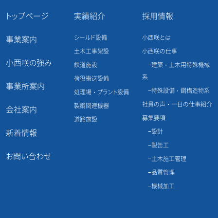
ナ
トップページ
実績紹介
採用情報
ビ
シールド設備
小西咲とは
事業案内
土木工事架設
小西咲の仕事
ゲ
小西咲の強み
鉄道施設
建築・土木用特殊機械
系
荷役搬送設備
ー
事業所案内
特殊設備・鋼構造物系
処理場・プラント設備
シ
社員の声・一日の仕事紹介
製鋼関連機器
会社案内
募集要項
道路施設
ョ
新着情報
設計
製缶工
ン
お問い合わせ
土木施工管理
品質管理
機械加工