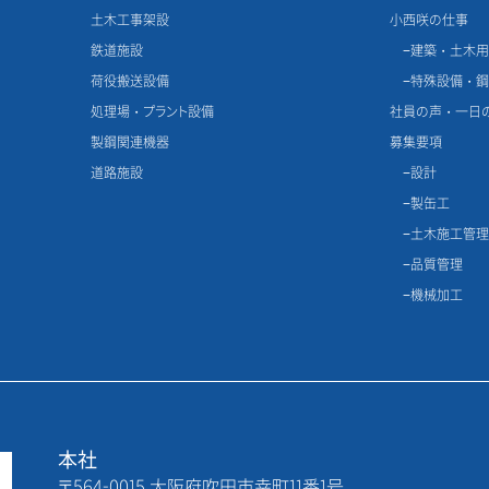
土木工事架設
小西咲の仕事
鉄道施設
建築・土木
荷役搬送設備
特殊設備・
処理場・プラント設備
社員の声・一日
製鋼関連機器
募集要項
道路施設
設計
製缶工
土木施工管
品質管理
機械加工
本社
〒564-0015 大阪府吹田市幸町11番1号