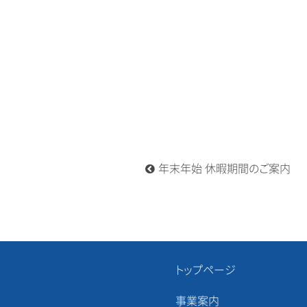
投
年末年始 休暇期間のご案内
稿
ナ
ビ
ゲ
ー
シ
ョ
トップページ
ン
事業案内