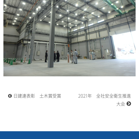
投
日建連表彰 土木賞受賞
2021年 全社安全衛生推進
稿
ナ
大会
ビ
ゲ
ー
シ
ョ