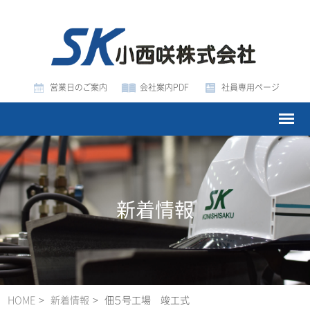
営業日のご案内
会社案内PDF
社員専用ページ
新着情報
HOME
新着情報
佃５号工場 竣工式