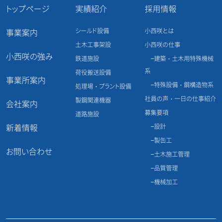
ン
トップページ
実績紹介
採用情報
シールド設備
小西咲とは
事業案内
土木工事架設
小西咲の仕事
小西咲の強み
鉄道施設
建築・土木用特殊機械
系
荷役搬送設備
事業所案内
特殊設備・鋼構造物系
処理場・プラント設備
社員の声・一日の仕事紹介
製鋼関連機器
会社案内
募集要項
道路施設
新着情報
設計
製缶工
お問い合わせ
土木施工管理
品質管理
機械加工